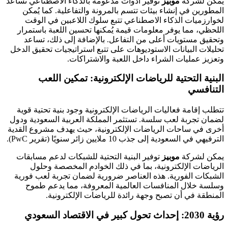
يمكن لشركة
موبيز
توفير أدوات مدعومة بالذكاء الاصطناعي تساعد
المطورين في إنشاء بيئات تتسم بالمرونة والتفاعلية. كما يُمكن
لخوارزميات الذكاء الاصطناعي تتبع سلوك اللاعبين في الوقت
اللحظي، مما يوفر معلومات قيمة يُمكنها تحسين اللعبة باستمرار
وتحقيق مستويات أعلى من التفاعل. بالإضافة إلى ذلك، تساعد
تحليلات البيانات الاستوديوهات على تتبع استراتيجيات تحقيق الدخل
وتعزيز عمليات الشراء داخل اللعبة والاشتراكات.
البنية التحتية للرياضات الإلكترونية: تمكين اللعب
التنافسي
تتطلب إقامة فعاليات الرياضات الإلكترونية وجود بنية تحتية قوية
لضمان تجربة لعب سلسة. تستثمر المملكة العربية السعودية ودول
أخرى في ساحات الرياضات الإلكترونية، حيث يهدف مشروع القدية
الترفيهي في السعودية إلى جذب 10 ملايين زائر سنويًا (تقرير PwC).
يمكن لشركة
موبيز
توفير البنية التحتية للشبكات لدعم مسابقات
الرياضات الإلكترونية، بما في ذلك الخوادم المخصصة وحلول
الشبكات الفورية. هذه العناصر ضرورية لضمان تجربة لعب فورية
وسلسة خلال المنافسات العالمية المعروفة، مما يدعم طموح
المنطقة في أن تصبح وجهة رائدة للرياضات الإلكترونية.
رؤية 2030: إحداث تحول كبير في الاقتصاد السعودي