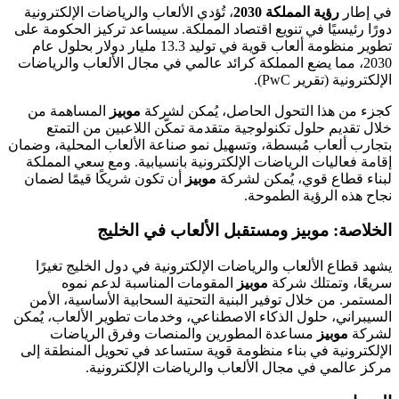
في إطار
رؤية المملكة 2030
، تُؤدي الألعاب والرياضات الإلكترونية
دورًا رئيسيًا في تنويع اقتصاد المملكة. سيساعد تركيز الحكومة على
تطوير منظومة ألعاب قوية في توليد 13.3 مليار دولار بحلول عام
2030، مما يضع المملكة كرائد عالمي في مجال الألعاب والرياضات
الإلكترونية (تقرير PwC).
كجزء من هذا التحول الحاصل، يُمكن لشركة
موبيز
المساهمة من
خلال تقديم حلول تكنولوجية متقدمة تمكّن اللاعبين من التمتع
بتجارب ألعاب مُبسطة، وتسهيل نمو صناعة الألعاب المحلية، وضمان
إقامة فعاليات الرياضات الإلكترونية بانسيابية. ومع سعي المملكة
لبناء قطاع قوي، يُمكن لشركة
موبيز
أن تكون شريكًا قيمًا لضمان
نجاح هذه الرؤية الطموحة.
الخلاصة: موبيز ومستقبل الألعاب في الخليج
يشهد قطاع الألعاب والرياضات الإلكترونية في دول الخليج تغيرًا
سريعًا، وتمتلك شركة
موبيز
المقومات المناسبة لدعم نموه
المستمر. من خلال توفير البنية التحتية السحابية الأساسية، الأمن
السيبراني، حلول الذكاء الاصطناعي، وخدمات تطوير الألعاب، يُمكن
لشركة
موبيز
مساعدة المطورين والمنصات وفرق الرياضات
الإلكترونية في بناء منظومة قوية ستساعد في تحويل المنطقة إلى
مركز عالمي في مجال الألعاب والرياضات الإلكترونية.