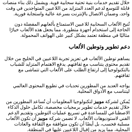
خلال تقديم خدمات بنية تحتية سحابية قوية. ويشمل ذلك بناء منصات
قابلة للتوسع لدعم العدد المتزايد من اللاعبين المتواجدين في وقت
واحد، وضمان الاتصال بالإنترنت بسرعة عالية واستجابة فورية.
تُتيح الألعاب السحابية للاعبين الاستمتاع بألعابهم المفضلة دون
الحاجة إلى استخدام أجهزة متطورة، مما يجعل هذه الألعاب خيارًا
مثاليًا في منطقة تعتمد بشكل كبير على الهواتف المحمولة.
دعم تطوير وتوطين الألعاب
يساهم توطين الألعاب في تعزيز تجربة اللاعبين في الخليج من خلال
تقديم محتوى يتناسب مع ثقافتهم. يدفع الاهتمام المتزايد للشباب
بالتكنولوجيا إلى ارتفاع الطلب على الألعاب التي تتماشى مع
ثقافتهم.
يواجه العديد من المطورين تحديات في تطويع المحتوى العالمي
ليتناسب مع الأذواق المحلية.
يُمكن لشركة
موبيز
لتكنولوجيا المعلومات أن تُساعد المطورين من
خلال تقديم خدمات تطوير برمجيات مخصصة، تكامل حلول الذكاء
الاصطناعي للمساعدة في تسريع عمليات التوطين، وتقديم الدعم
الفني لاستوديوهات الألعاب. لا تضمن شركة
موبيز
أن تكون الألعاب
مسلية فحسب، بل أيضًا أن تكون متوافقة مع الثقافة والعادات
المحلية، مما يزيد من إقبال اللاعبين عليها في المنطقة.