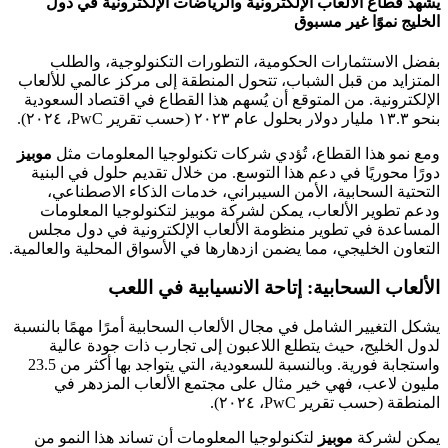
يشهد قطاع الألعاب الإلكترونية والرياضات الإلكترونية في دول
الخليج نموًا غير مسبوق
بفضل الاستثمارات الحكومية، التطورات التكنولوجية، والطلب
المتزايد من قبل الشباب، تتحول المنطقة إلى مركز عالمي للألعاب
الإلكترونية. من المتوقع أن يُسهم هذا القطاع في اقتصاد السعودية
بنحو ١٣.٣ مليار دولار بحلول عام ٢٠٢٣ (حسب تقرير PwC، ٢٠٢٤).
ومع نمو هذا القطاع، تُؤدي شركات تكنولوجيا المعلومات مثل
موبيز
دورًا محوريًا في دعم هذا التوسع. من خلال تقديم حلول في البنية
التحتية السحابية، الأمن السيبراني، خدمات الذكاء الاصطناعي،
ودعم تطوير الألعاب، يمكن لشركة موبيز لتكنولوجيا المعلومات
المساعدة في تطوير منظومة الألعاب الإلكترونية في دول مجلس
التعاون الخليجي، مما يضمن ازدهارها في الأسواق المحلية والعالمية.
الألعاب السحابية: إتاحة الانسيابية في اللعب
يشكل التغيير الشامل في مجال الألعاب السحابية أمرًا مهمًا بالنسبة
لدول الخليج، حيث يتطلع اللاعبون إلى تجارب ذات جودة عالية
واستجابة فورية. وبالنسبة للسعودية، التي يتواجد بها أكثر من 23.5
مليون لاعب، فهي خير مثال على مجتمع الألعاب المزدهر في
المنطقة (حسب تقرير PwC، ٢٠٢٤).
يمكن لشركة
موبيز
لتكنولوجيا المعلومات أن تساند هذا النمو من